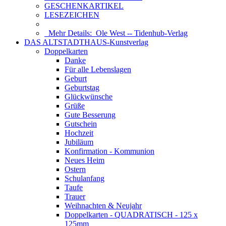
GESCHENKARTIKEL
LESEZEICHEN
Mehr Details:
Ole West -- Tidenhub-Verlag
DAS ALTSTADTHAUS-Kunstverlag
Doppelkarten
Danke
Für alle Lebenslagen
Geburt
Geburtstag
Glückwünsche
Grüße
Gute Besserung
Gutschein
Hochzeit
Jubiläum
Konfirmation - Kommunion
Neues Heim
Ostern
Schulanfang
Taufe
Trauer
Weihnachten & Neujahr
Doppelkarten - QUADRATISCH - 125 x
125mm