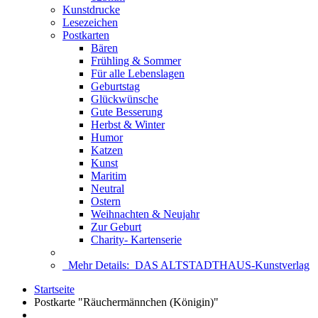
Kunstdrucke
Lesezeichen
Postkarten
Bären
Frühling & Sommer
Für alle Lebenslagen
Geburtstag
Glückwünsche
Gute Besserung
Herbst & Winter
Humor
Katzen
Kunst
Maritim
Neutral
Ostern
Weihnachten & Neujahr
Zur Geburt
Charity- Kartenserie
Mehr Details:
DAS ALTSTADTHAUS-Kunstverlag
Startseite
Postkarte "Räuchermännchen (Königin)"