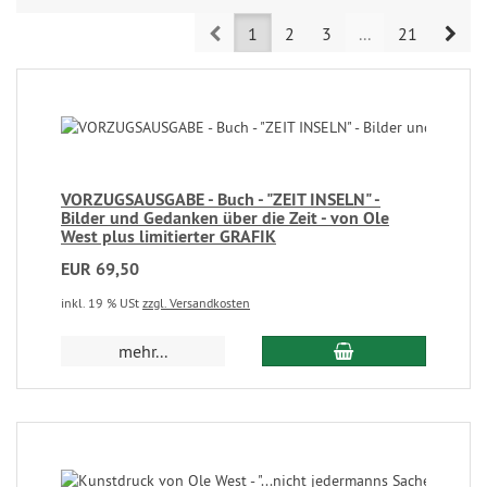
Prev
Nex
1
2
3
...
21
VORZUGSAUSGABE - Buch - "ZEIT INSELN" -
Bilder und Gedanken über die Zeit - von Ole
West plus limitierter GRAFIK
EUR 69,50
inkl. 19 % USt
zzgl. Versandkosten
mehr...