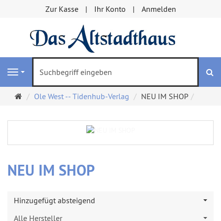
Zur Kasse
Ihr Konto
Anmelden
S
Navigation
Startseite
Ole West -- Tidenhub-Verlag
NEU IM SHOP
NEU IM SHOP
Hinzugefügt absteigend
Alle Hersteller