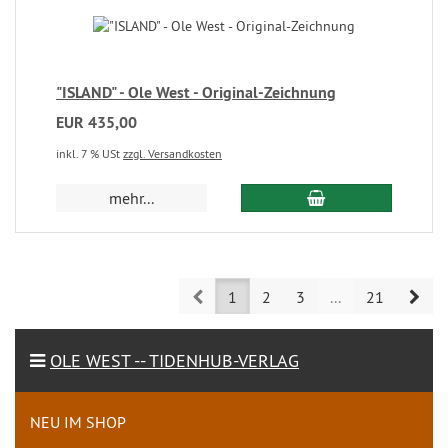
"ISLAND" - Ole West - Original-Zeichnung
EUR 435,00
inkl. 7 % USt
zzgl. Versandkosten
mehr...
Prev
Nex
1
2
3
...
21
OLE WEST -- TIDENHUB-VERLAG
NEU IM SHOP