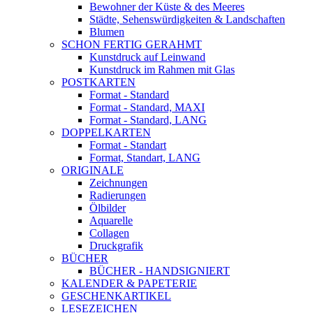
Bewohner der Küste & des Meeres
Städte, Sehenswürdigkeiten & Landschaften
Blumen
SCHON FERTIG GERAHMT
Kunstdruck auf Leinwand
Kunstdruck im Rahmen mit Glas
POSTKARTEN
Format - Standard
Format - Standard, MAXI
Format - Standard, LANG
DOPPELKARTEN
Format - Standart
Format, Standart, LANG
ORIGINALE
Zeichnungen
Radierungen
Ölbilder
Aquarelle
Collagen
Druckgrafik
BÜCHER
BÜCHER - HANDSIGNIERT
KALENDER & PAPETERIE
GESCHENKARTIKEL
LESEZEICHEN