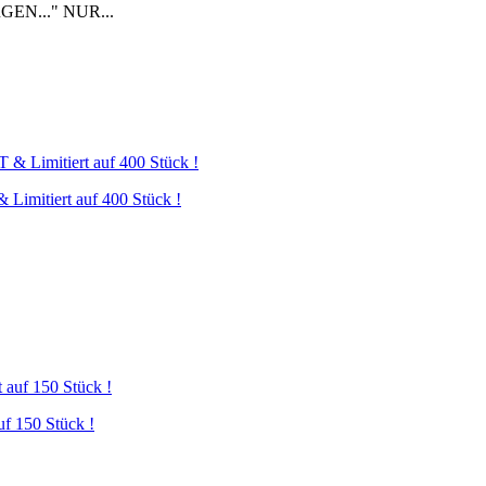
GEN..." NUR...
imitiert auf 400 Stück !
f 150 Stück !