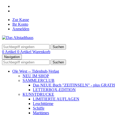
Zur Kasse
Ihr Konto
Anmelden
Suchen
0 Artikel
0 Artikel
Warenkorb
Navigation
Suchen
Ole West -- Tidenhub-Verlag
NEU IM SHOP
SAMMLERCLUB
Das NEUE Buch "ZEITINSELN" - plus GRATIS- Ku
LETTERBOX-EDITION
KUNSTDRUCKE
LIMITIERTE AUFLAGEN
Leuchttürme
Schiffe
Maritimes