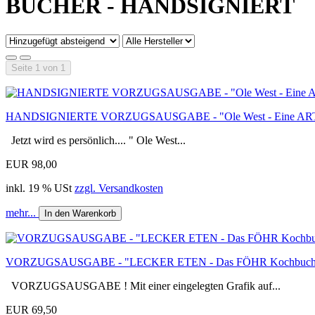
BÜCHER - HANDSIGNIERT
Seite 1 von 1
HANDSIGNIERTE VORZUGSAUSGABE - "Ole West - Eine ART Biog
Jetzt wird es persönlich.... " Ole West...
EUR 98,00
inkl. 19 % USt
zzgl. Versandkosten
mehr...
In den Warenkorb
VORZUGSAUSGABE - "LECKER ETEN - Das FÖHR Kochbuch" - vo
VORZUGSAUSGABE ! Mit einer eingelegten Grafik auf...
EUR 69,50