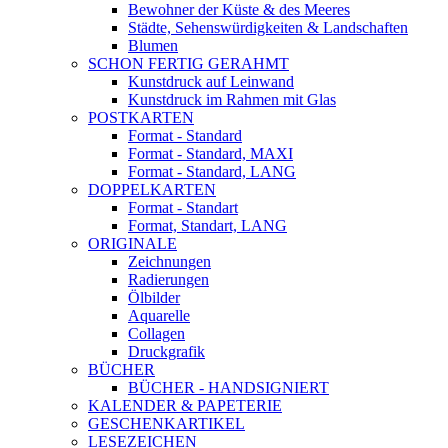
Bewohner der Küste & des Meeres
Städte, Sehenswürdigkeiten & Landschaften
Blumen
SCHON FERTIG GERAHMT
Kunstdruck auf Leinwand
Kunstdruck im Rahmen mit Glas
POSTKARTEN
Format - Standard
Format - Standard, MAXI
Format - Standard, LANG
DOPPELKARTEN
Format - Standart
Format, Standart, LANG
ORIGINALE
Zeichnungen
Radierungen
Ölbilder
Aquarelle
Collagen
Druckgrafik
BÜCHER
BÜCHER - HANDSIGNIERT
KALENDER & PAPETERIE
GESCHENKARTIKEL
LESEZEICHEN