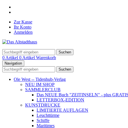
Zur Kasse
Ihr Konto
Anmelden
Suchen
0 Artikel
0 Artikel
Warenkorb
Navigation
Suchen
Ole West -- Tidenhub-Verlag
NEU IM SHOP
SAMMLERCLUB
Das NEUE Buch "ZEITINSELN" - plus GRATIS- Ku
LETTERBOX-EDITION
KUNSTDRUCKE
LIMITIERTE AUFLAGEN
Leuchttürme
Schiffe
Maritimes