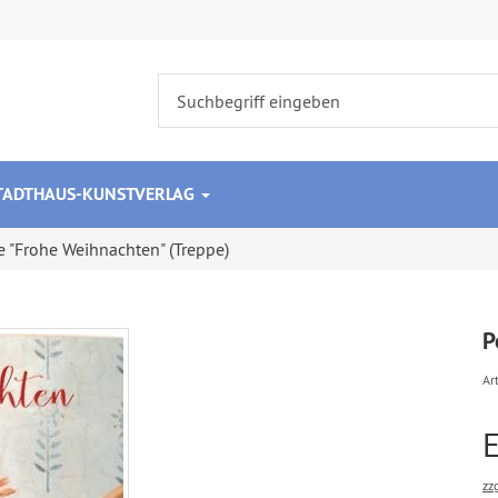
STADTHAUS-KUNSTVERLAG
e "Frohe Weihnachten" (Treppe)
P
Art
zz