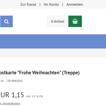
Zur Kasse
Ihr Konto
Anmelden
Warenkorb
Suchen
0 Artikel
ostkarte "Frohe Weihnachten" (Treppe)
.Nr.:
KP-RMC009
EUR 1,15
inkl. 19 % USt
gl. Versandkosten