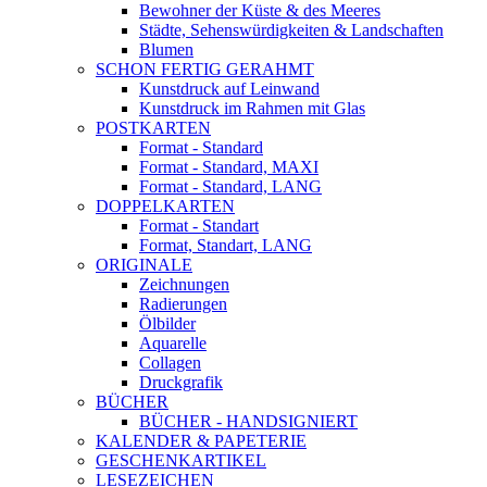
Bewohner der Küste & des Meeres
Städte, Sehenswürdigkeiten & Landschaften
Blumen
SCHON FERTIG GERAHMT
Kunstdruck auf Leinwand
Kunstdruck im Rahmen mit Glas
POSTKARTEN
Format - Standard
Format - Standard, MAXI
Format - Standard, LANG
DOPPELKARTEN
Format - Standart
Format, Standart, LANG
ORIGINALE
Zeichnungen
Radierungen
Ölbilder
Aquarelle
Collagen
Druckgrafik
BÜCHER
BÜCHER - HANDSIGNIERT
KALENDER & PAPETERIE
GESCHENKARTIKEL
LESEZEICHEN