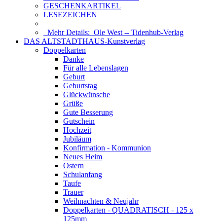
GESCHENKARTIKEL
LESEZEICHEN
Mehr Details:
Ole West -- Tidenhub-Verlag
DAS ALTSTADTHAUS-Kunstverlag
Doppelkarten
Danke
Für alle Lebenslagen
Geburt
Geburtstag
Glückwünsche
Grüße
Gute Besserung
Gutschein
Hochzeit
Jubiläum
Konfirmation - Kommunion
Neues Heim
Ostern
Schulanfang
Taufe
Trauer
Weihnachten & Neujahr
Doppelkarten - QUADRATISCH - 125 x
125mm