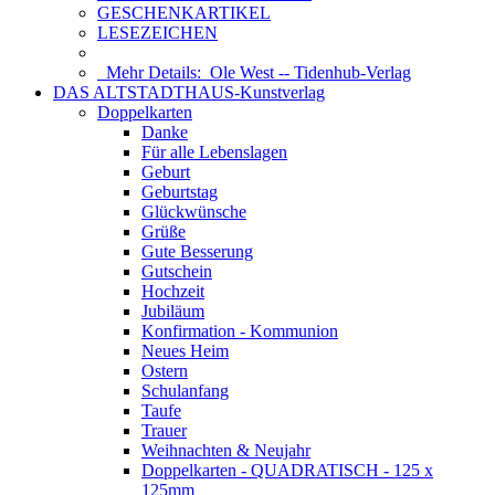
GESCHENKARTIKEL
LESEZEICHEN
Mehr Details:
Ole West -- Tidenhub-Verlag
DAS ALTSTADTHAUS-Kunstverlag
Doppelkarten
Danke
Für alle Lebenslagen
Geburt
Geburtstag
Glückwünsche
Grüße
Gute Besserung
Gutschein
Hochzeit
Jubiläum
Konfirmation - Kommunion
Neues Heim
Ostern
Schulanfang
Taufe
Trauer
Weihnachten & Neujahr
Doppelkarten - QUADRATISCH - 125 x
125mm