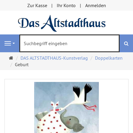
Zur Kasse
Ihr Konto
Anmelden
S
Navigation
Startseite
DAS ALTSTADTHAUS-Kunstverlag
Doppelkarten
Geburt