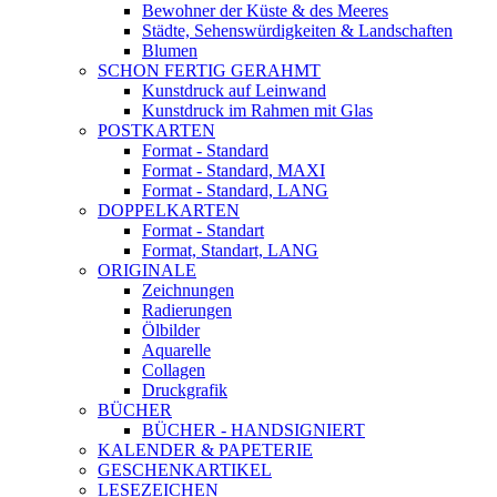
Bewohner der Küste & des Meeres
Städte, Sehenswürdigkeiten & Landschaften
Blumen
SCHON FERTIG GERAHMT
Kunstdruck auf Leinwand
Kunstdruck im Rahmen mit Glas
POSTKARTEN
Format - Standard
Format - Standard, MAXI
Format - Standard, LANG
DOPPELKARTEN
Format - Standart
Format, Standart, LANG
ORIGINALE
Zeichnungen
Radierungen
Ölbilder
Aquarelle
Collagen
Druckgrafik
BÜCHER
BÜCHER - HANDSIGNIERT
KALENDER & PAPETERIE
GESCHENKARTIKEL
LESEZEICHEN