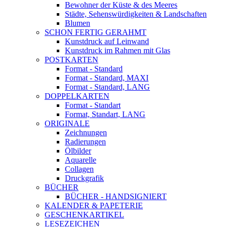
Bewohner der Küste & des Meeres
Städte, Sehenswürdigkeiten & Landschaften
Blumen
SCHON FERTIG GERAHMT
Kunstdruck auf Leinwand
Kunstdruck im Rahmen mit Glas
POSTKARTEN
Format - Standard
Format - Standard, MAXI
Format - Standard, LANG
DOPPELKARTEN
Format - Standart
Format, Standart, LANG
ORIGINALE
Zeichnungen
Radierungen
Ölbilder
Aquarelle
Collagen
Druckgrafik
BÜCHER
BÜCHER - HANDSIGNIERT
KALENDER & PAPETERIE
GESCHENKARTIKEL
LESEZEICHEN