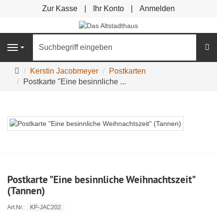
Zur Kasse
Ihr Konto
Anmelden
S
Navigation
Startseite
Kerstin Jacobmeyer
Postkarten
Postkarte "Eine besinnliche ...
Postkarte "Eine besinnliche Weihnachtszeit"
(Tannen)
KP-JAC202
Art.Nr.: