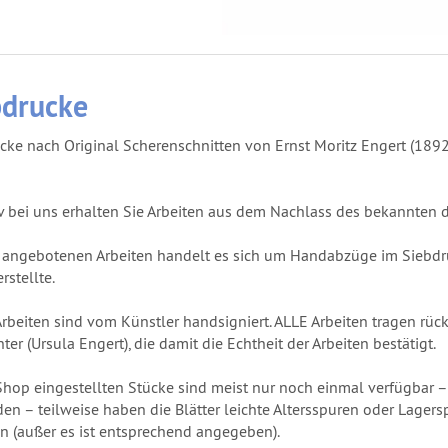
bdrucke
cke nach Original Scherenschnitten von Ernst Moritz Engert (189
v bei uns erhalten Sie Arbeiten aus dem Nachlass des bekannten 
 angebotenen Arbeiten handelt es sich um Handabzüge im Siebdru
rstellte.
Arbeiten sind vom Künstler handsigniert. ALLE Arbeiten tragen rüc
ter (Ursula Engert), die damit die Echtheit der Arbeiten bestätigt.
Shop eingestellten Stücke sind meist nur noch einmal verfügbar 
en – teilweise haben die Blätter leichte Altersspuren oder Lagersp
en (außer es ist entsprechend angegeben).