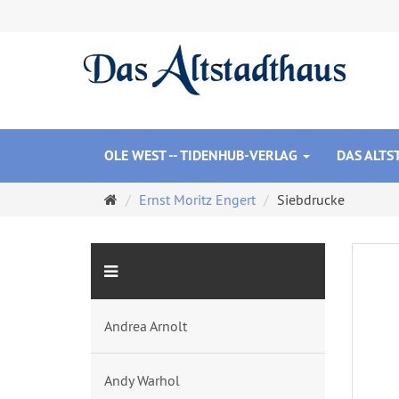
OLE WEST -- TIDENHUB-VERLAG
DAS ALT
Startseite
Ernst Moritz Engert
Siebdrucke
Andrea Arnolt
Andy Warhol