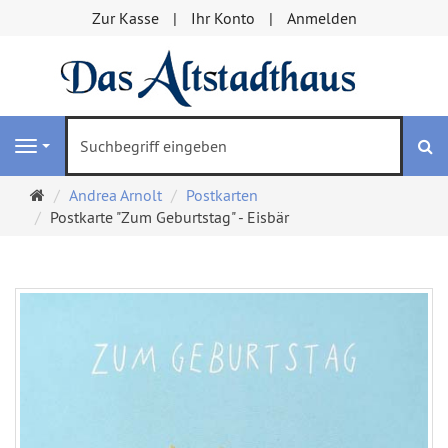
Zur Kasse
Ihr Konto
Anmelden
S
Navigation
Startseite
Andrea Arnolt
Postkarten
Postkarte "Zum Geburtstag" - Eisbär