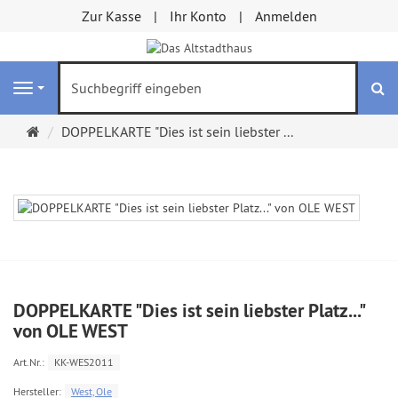
Zur Kasse
Ihr Konto
Anmelden
S
Navigation
Startseite
DOPPELKARTE "Dies ist sein liebster ...
DOPPELKARTE "Dies ist sein liebster Platz..."
von OLE WEST
Art.Nr.:
KK-WES2011
Hersteller:
West, Ole