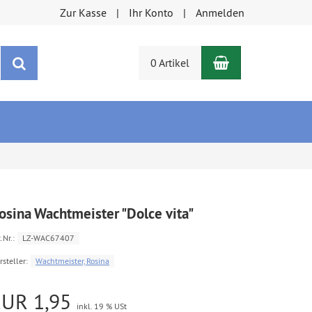
Zur Kasse
Ihr Konto
Anmelden
Warenkorb
Suchen
0 Artikel
osina Wachtmeister "Dolce vita"
.Nr.:
LZ-WAC67407
rsteller:
Wachtmeister, Rosina
EUR 1,95
inkl. 19 % USt