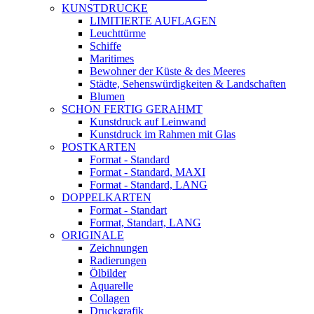
KUNSTDRUCKE
LIMITIERTE AUFLAGEN
Leuchttürme
Schiffe
Maritimes
Bewohner der Küste & des Meeres
Städte, Sehenswürdigkeiten & Landschaften
Blumen
SCHON FERTIG GERAHMT
Kunstdruck auf Leinwand
Kunstdruck im Rahmen mit Glas
POSTKARTEN
Format - Standard
Format - Standard, MAXI
Format - Standard, LANG
DOPPELKARTEN
Format - Standart
Format, Standart, LANG
ORIGINALE
Zeichnungen
Radierungen
Ölbilder
Aquarelle
Collagen
Druckgrafik