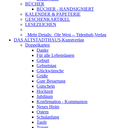
BÜCHER
BÜCHER - HANDSIGNIERT
KALENDER & PAPETERIE
GESCHENKARTIKEL
LESEZEICHEN
Mehr Details:
Ole West -- Tidenhub-Verlag
DAS ALTSTADTHAUS-Kunstverlag
Doppelkarten
Danke
Für alle Lebenslagen
Geburt
Geburtstag
Glückwünsche
Grüße
Gute Besserung
Gutschein
Hochzeit
Jubiläum
Konfirmation - Kommunion
Neues Heim
Ostern
Schulanfang
Taufe
Trauer