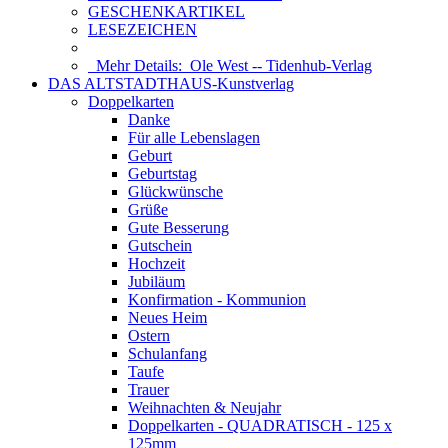
GESCHENKARTIKEL
LESEZEICHEN
Mehr Details:
Ole West -- Tidenhub-Verlag
DAS ALTSTADTHAUS-Kunstverlag
Doppelkarten
Danke
Für alle Lebenslagen
Geburt
Geburtstag
Glückwünsche
Grüße
Gute Besserung
Gutschein
Hochzeit
Jubiläum
Konfirmation - Kommunion
Neues Heim
Ostern
Schulanfang
Taufe
Trauer
Weihnachten & Neujahr
Doppelkarten - QUADRATISCH - 125 x
125mm