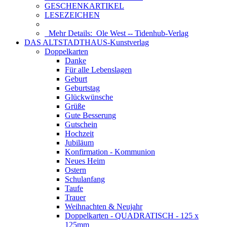
GESCHENKARTIKEL
LESEZEICHEN
Mehr Details:
Ole West -- Tidenhub-Verlag
DAS ALTSTADTHAUS-Kunstverlag
Doppelkarten
Danke
Für alle Lebenslagen
Geburt
Geburtstag
Glückwünsche
Grüße
Gute Besserung
Gutschein
Hochzeit
Jubiläum
Konfirmation - Kommunion
Neues Heim
Ostern
Schulanfang
Taufe
Trauer
Weihnachten & Neujahr
Doppelkarten - QUADRATISCH - 125 x
125mm