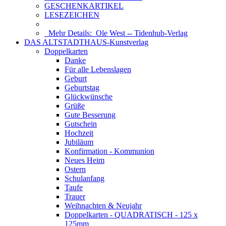
GESCHENKARTIKEL
LESEZEICHEN
Mehr Details:
Ole West -- Tidenhub-Verlag
DAS ALTSTADTHAUS-Kunstverlag
Doppelkarten
Danke
Für alle Lebenslagen
Geburt
Geburtstag
Glückwünsche
Grüße
Gute Besserung
Gutschein
Hochzeit
Jubiläum
Konfirmation - Kommunion
Neues Heim
Ostern
Schulanfang
Taufe
Trauer
Weihnachten & Neujahr
Doppelkarten - QUADRATISCH - 125 x
125mm