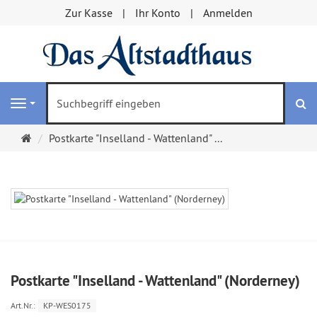
Zur Kasse
Ihr Konto
Anmelden
S
Navigation
Startseite
Postkarte "Inselland - Wattenland" ...
Postkarte "Inselland - Wattenland" (Norderney)
Art.Nr.:
KP-WES0175