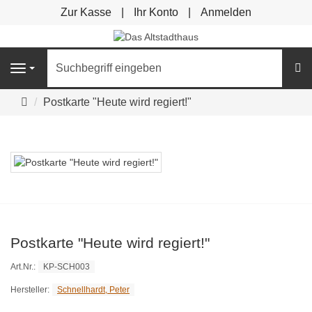
Zur Kasse
Ihr Konto
Anmelden
S
Navigation
Startseite
Postkarte "Heute wird regiert!"
Postkarte "Heute wird regiert!"
KP-SCH003
Art.Nr.:
Schnellhardt, Peter
Hersteller: