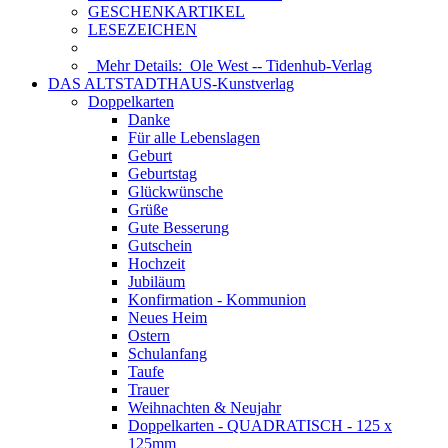
GESCHENKARTIKEL
LESEZEICHEN
Mehr Details:
Ole West -- Tidenhub-Verlag
DAS ALTSTADTHAUS-Kunstverlag
Doppelkarten
Danke
Für alle Lebenslagen
Geburt
Geburtstag
Glückwünsche
Grüße
Gute Besserung
Gutschein
Hochzeit
Jubiläum
Konfirmation - Kommunion
Neues Heim
Ostern
Schulanfang
Taufe
Trauer
Weihnachten & Neujahr
Doppelkarten - QUADRATISCH - 125 x
125mm