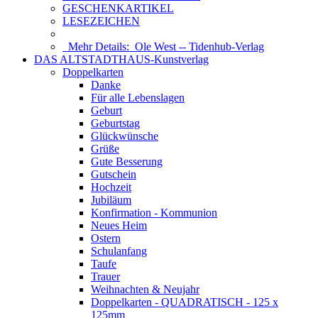
GESCHENKARTIKEL
LESEZEICHEN
Mehr Details:
Ole West -- Tidenhub-Verlag
DAS ALTSTADTHAUS-Kunstverlag
Doppelkarten
Danke
Für alle Lebenslagen
Geburt
Geburtstag
Glückwünsche
Grüße
Gute Besserung
Gutschein
Hochzeit
Jubiläum
Konfirmation - Kommunion
Neues Heim
Ostern
Schulanfang
Taufe
Trauer
Weihnachten & Neujahr
Doppelkarten - QUADRATISCH - 125 x
125mm