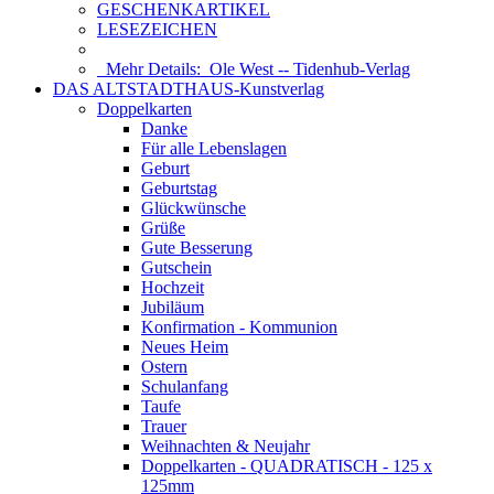
GESCHENKARTIKEL
LESEZEICHEN
Mehr Details:
Ole West -- Tidenhub-Verlag
DAS ALTSTADTHAUS-Kunstverlag
Doppelkarten
Danke
Für alle Lebenslagen
Geburt
Geburtstag
Glückwünsche
Grüße
Gute Besserung
Gutschein
Hochzeit
Jubiläum
Konfirmation - Kommunion
Neues Heim
Ostern
Schulanfang
Taufe
Trauer
Weihnachten & Neujahr
Doppelkarten - QUADRATISCH - 125 x
125mm