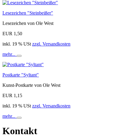
den
Warenkorb
Lesezeichen "Steinbeißer"
Lesezeichen von Ole West
EUR 1,50
inkl. 19 % USt
zzgl. Versandkosten
mehr...
In
den
Warenkorb
Postkarte "Syltant"
Kunst-Postkarte von Ole West
EUR 1,15
inkl. 19 % USt
zzgl. Versandkosten
mehr...
In
den
Kontakt
Warenkorb