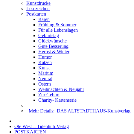
Kunstdrucke
Lesezeichen
Postkarten
Bären
Frühling & Sommer
Für alle Lebenslagen
Geburtstag
Glückwünsche
Gute Besserung
Herbst & Winter
Humor
Katzen
Kunst
Maritim
Neutral
Ostern
Weihnachten & Neujahr
Zur Geburt
Charity- Kartenserie
Mehr Details:
DAS ALTSTADTHAUS-Kunstverlag
Startseite
Ole West -- Tidenhub-Verlag
POSTKARTEN