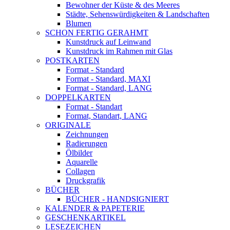
Bewohner der Küste & des Meeres
Städte, Sehenswürdigkeiten & Landschaften
Blumen
SCHON FERTIG GERAHMT
Kunstdruck auf Leinwand
Kunstdruck im Rahmen mit Glas
POSTKARTEN
Format - Standard
Format - Standard, MAXI
Format - Standard, LANG
DOPPELKARTEN
Format - Standart
Format, Standart, LANG
ORIGINALE
Zeichnungen
Radierungen
Ölbilder
Aquarelle
Collagen
Druckgrafik
BÜCHER
BÜCHER - HANDSIGNIERT
KALENDER & PAPETERIE
GESCHENKARTIKEL
LESEZEICHEN