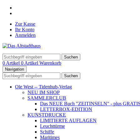
Zur Kasse
Ihr Konto
Anmelden
Suchen
0 Artikel
0 Artikel
Warenkorb
Navigation
Suchen
Ole West -- Tidenhub-Verlag
NEU IM SHOP
SAMMLERCLUB
Das NEUE Buch "ZEITINSELN" - plus GRATIS- Ku
LETTERBOX-EDITION
KUNSTDRUCKE
LIMITIERTE AUFLAGEN
Leuchttürme
Schiffe
Maritimes