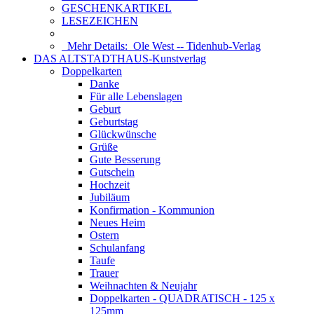
GESCHENKARTIKEL
LESEZEICHEN
Mehr Details:
Ole West -- Tidenhub-Verlag
DAS ALTSTADTHAUS-Kunstverlag
Doppelkarten
Danke
Für alle Lebenslagen
Geburt
Geburtstag
Glückwünsche
Grüße
Gute Besserung
Gutschein
Hochzeit
Jubiläum
Konfirmation - Kommunion
Neues Heim
Ostern
Schulanfang
Taufe
Trauer
Weihnachten & Neujahr
Doppelkarten - QUADRATISCH - 125 x
125mm