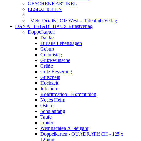
GESCHENKARTIKEL
LESEZEICHEN
Mehr Details:
Ole West -- Tidenhub-Verlag
DAS ALTSTADTHAUS-Kunstverlag
Doppelkarten
Danke
Für alle Lebenslagen
Geburt
Geburtstag
Glückwünsche
Grüße
Gute Besserung
Gutschein
Hochzeit
Jubiläum
Konfirmation - Kommunion
Neues Heim
Ostern
Schulanfang
Taufe
Trauer
Weihnachten & Neujahr
Doppelkarten - QUADRATISCH - 125 x
125mm