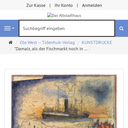
Zur Kasse
Ihr Konto
Anmelden
S
Navigation
Startseite
Ole West -- Tidenhub-Verlag
KUNSTDRUCKE
"Damals, als der Fischmarkt noch in ...