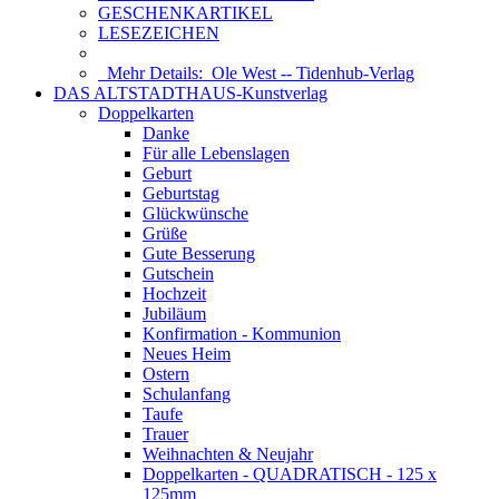
GESCHENKARTIKEL
LESEZEICHEN
Mehr Details:
Ole West -- Tidenhub-Verlag
DAS ALTSTADTHAUS-Kunstverlag
Doppelkarten
Danke
Für alle Lebenslagen
Geburt
Geburtstag
Glückwünsche
Grüße
Gute Besserung
Gutschein
Hochzeit
Jubiläum
Konfirmation - Kommunion
Neues Heim
Ostern
Schulanfang
Taufe
Trauer
Weihnachten & Neujahr
Doppelkarten - QUADRATISCH - 125 x
125mm