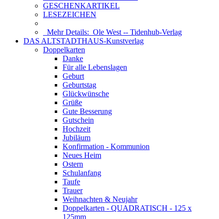
GESCHENKARTIKEL
LESEZEICHEN
Mehr Details:
Ole West -- Tidenhub-Verlag
DAS ALTSTADTHAUS-Kunstverlag
Doppelkarten
Danke
Für alle Lebenslagen
Geburt
Geburtstag
Glückwünsche
Grüße
Gute Besserung
Gutschein
Hochzeit
Jubiläum
Konfirmation - Kommunion
Neues Heim
Ostern
Schulanfang
Taufe
Trauer
Weihnachten & Neujahr
Doppelkarten - QUADRATISCH - 125 x
125mm