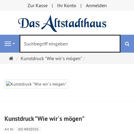
Zur Kasse
Ihr Konto
Anmelden
S
Navigation
Startseite
Kunstdruck "Wie wir´s mögen"
Kunstdruck "Wie wir´s mögen"
Art.Nr.:
KD-WES0501