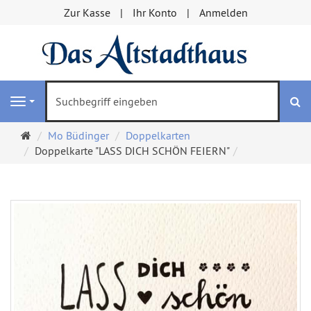
Zur Kasse
Ihr Konto
Anmelden
S
Navigation
Startseite
Mo Büdinger
Doppelkarten
Doppelkarte "LASS DICH SCHÖN FEIERN"