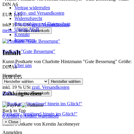
DIN A6
Vertrag widerrufen
Liefer- und Versandkosten
EUR 1,15
Widerrufsrecht
Privatsphäre und Datenschutz
inkl. 19 % USt
zzgl. Versandkosten
Unsere AGB
mehr...
In den Warenkorb
Kontakt
Impressum
Postkarte "Gute Besserung"
Inhalt
Kunst-Postkarte von Charlotte Hintzmann "Gute Besserung" Größe:
Über uns
DINA6
Hersteller
EUR 1,15
Hersteller wählen
inkl. 19 % USt
zzgl. Versandkosten
mehr...
Zahlungsweisen
In den Warenkorb
Back to Top
Postkarte "jippiiieee! hinein ins Glück!"
0 Artikel
0 Artikel
Warenkorb
×
Close
Kunst-Postkarte von Kerstin Jacobmeyer
Anmelden