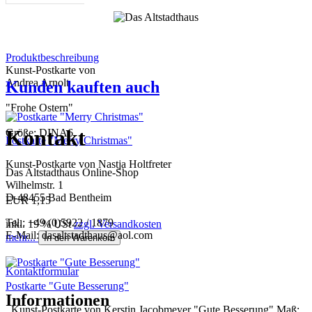
Produktbeschreibung
Kunst-Postkarte von
Andrea Arnolt
Kunden kauften auch
"Frohe Ostern"
Kontakt
Größe: DINA6
Postkarte "Merry Christmas"
Kunst-Postkarte von Nastja Holtfreter
Das Altstadthaus Online-Shop
Wilhelmstr. 1
D-48455 Bad Bentheim
EUR 1,15
Tel.: +49 (0)5922 / 1879
inkl. 19 % USt
zzgl. Versandkosten
E-Mail: dasaltstadthaus@aol.com
mehr...
In den Warenkorb
Kontaktformular
Postkarte "Gute Besserung"
Informationen
Kunst-Postkarte von Kerstin Jacobmeyer "Gute Besserung" Maß: