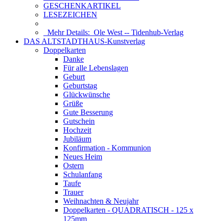
GESCHENKARTIKEL
LESEZEICHEN
Mehr Details:
Ole West -- Tidenhub-Verlag
DAS ALTSTADTHAUS-Kunstverlag
Doppelkarten
Danke
Für alle Lebenslagen
Geburt
Geburtstag
Glückwünsche
Grüße
Gute Besserung
Gutschein
Hochzeit
Jubiläum
Konfirmation - Kommunion
Neues Heim
Ostern
Schulanfang
Taufe
Trauer
Weihnachten & Neujahr
Doppelkarten - QUADRATISCH - 125 x
125mm