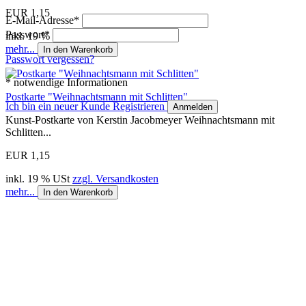
EUR 1,15
E-Mail-Adresse
*
Passwort
*
inkl. 19 % USt
zzgl. Versandkosten
mehr...
In den Warenkorb
Passwort vergessen?
* notwendige Informationen
Postkarte "Weihnachtsmann mit Schlitten"
Ich bin ein neuer Kunde
Registrieren
Anmelden
Kunst-Postkarte von Kerstin Jacobmeyer Weihnachtsmann mit
Schlitten...
EUR 1,15
inkl. 19 % USt
zzgl. Versandkosten
mehr...
In den Warenkorb