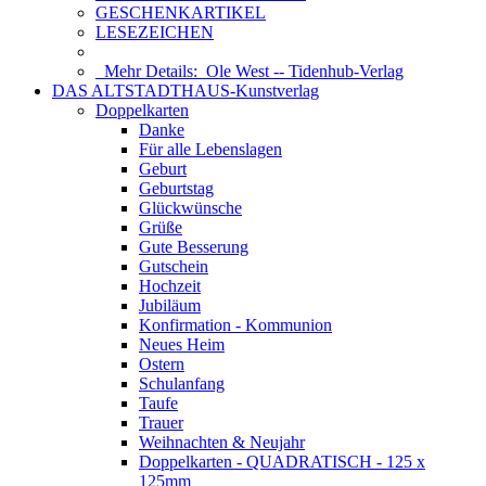
GESCHENKARTIKEL
LESEZEICHEN
Mehr Details:
Ole West -- Tidenhub-Verlag
DAS ALTSTADTHAUS-Kunstverlag
Doppelkarten
Danke
Für alle Lebenslagen
Geburt
Geburtstag
Glückwünsche
Grüße
Gute Besserung
Gutschein
Hochzeit
Jubiläum
Konfirmation - Kommunion
Neues Heim
Ostern
Schulanfang
Taufe
Trauer
Weihnachten & Neujahr
Doppelkarten - QUADRATISCH - 125 x
125mm