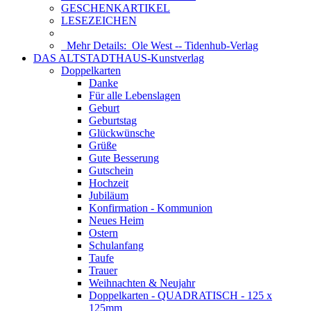
GESCHENKARTIKEL
LESEZEICHEN
Mehr Details:
Ole West -- Tidenhub-Verlag
DAS ALTSTADTHAUS-Kunstverlag
Doppelkarten
Danke
Für alle Lebenslagen
Geburt
Geburtstag
Glückwünsche
Grüße
Gute Besserung
Gutschein
Hochzeit
Jubiläum
Konfirmation - Kommunion
Neues Heim
Ostern
Schulanfang
Taufe
Trauer
Weihnachten & Neujahr
Doppelkarten - QUADRATISCH - 125 x
125mm