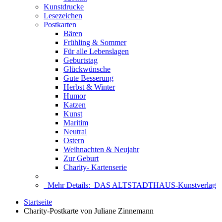
Kunstdrucke
Lesezeichen
Postkarten
Bären
Frühling & Sommer
Für alle Lebenslagen
Geburtstag
Glückwünsche
Gute Besserung
Herbst & Winter
Humor
Katzen
Kunst
Maritim
Neutral
Ostern
Weihnachten & Neujahr
Zur Geburt
Charity- Kartenserie
Mehr Details:
DAS ALTSTADTHAUS-Kunstverlag
Startseite
Charity-Postkarte von Juliane Zinnemann